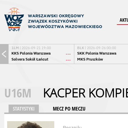
AKT
1LM
| 2026-09-21 19:00
BLK
| 2026-09-26 00:00
KKS Polonia Warszawa
SKK Polonia Warszawa
---
Solvera Sokół Łańcut
MKS Pruszków
---
U16M
KACPER KOMPI
STATYSTYKI
MECZ PO MECZU
Rocznik: